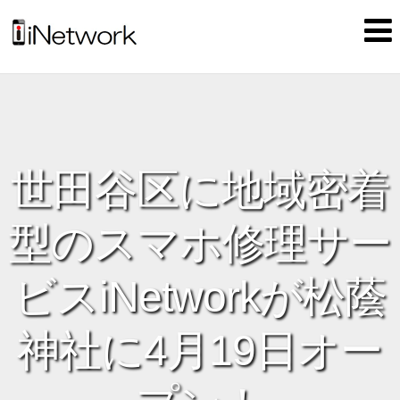
世田谷区に地域密着
型のスマホ修理サー
ビスiNetworkが松蔭
神社に4月19日オー